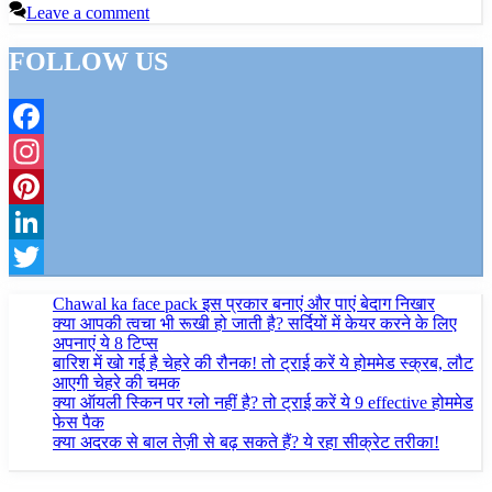
Leave a comment
FOLLOW US
Facebook
Instagram
Pinterest
LinkedIn
Twitter
Chawal ka face pack इस प्रकार बनाएं और पाएं बेदाग निखार
क्या आपकी त्वचा भी रूखी हो जाती है? सर्दियों में केयर करने के लिए
अपनाएं ये 8 टिप्स
बारिश में खो गई है चेहरे की रौनक! तो ट्राई करें ये होममेड स्क्रब, लौट
आएगी चेहरे की चमक
क्या ऑयली स्किन पर ग्लो नहीं है? तो ट्राई करें ये 9 effective होममेड
फेस पैक
क्या अदरक से बाल तेज़ी से बढ़ सकते हैं? ये रहा सीक्रेट तरीका!