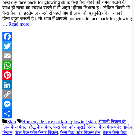
best diy face pack for glowing skin: फेस पैक चेहरे की चमक बढाने के
साथ ही त्वचा को स्वस्थ रखने में भी अहम भूमिका निभाता है। लेकिन किसी भी
फैस पैक का इस्तेमाल करने से पहले अपनी त्वचा की प्रकृति की जानकारी
होना बहुत जरूरी है। तो आज मैं आपको homemade face pack for glowing
…
Read more
Facebook
Twitter
Email
WhatsApp
Pinterest
LinkedIn
Copy
Link
Messenger
Categories
Tags
Skin
Homemade face pack for glowing skin
,
ऑयली स्किन के
Share
लिये फेस पैक
,
घरेलू फेस पैक
,
फेस पैक फोर ड्राई स्किन
,
फेस पैक फोर नार्मल
स्किन
,
फेस पैक फोर फेयर स्किन
,
फेस पैक फोर स्किन टेन
,
बेसन फेस पैक