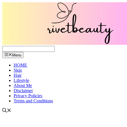
Skip
to
content
Menu
HOME
Skin
Hair
Lifestyle
About Me
Disclaimer
Privacy Policies
Terms and Conditions