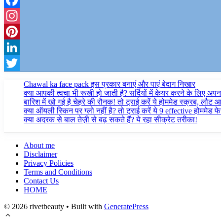
Facebook
Instagram
Pinterest
LinkedIn
Twitter
Chawal ka face pack इस प्रकार बनाएं और पाएं बेदाग निखार
क्या आपकी त्वचा भी रूखी हो जाती है? सर्दियों में केयर करने के लिए अपना
बारिश में खो गई है चेहरे की रौनक! तो ट्राई करें ये होममेड स्क्रब, लौट
क्या ऑयली स्किन पर ग्लो नहीं है? तो ट्राई करें ये 9 effective होममेड फ
क्या अदरक से बाल तेज़ी से बढ़ सकते हैं? ये रहा सीक्रेट तरीका!
About me
Disclaimer
Privacy Policies
Terms and Conditions
Contact Us
HOME
© 2026 rivetbeauty
• Built with
GeneratePress