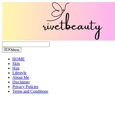
Skip
to
content
Menu
HOME
Skin
Hair
Lifestyle
About Me
Disclaimer
Privacy Policies
Terms and Conditions