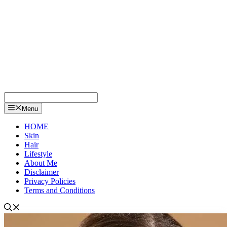
Menu
HOME
Skin
Hair
Lifestyle
About Me
Disclaimer
Privacy Policies
Terms and Conditions