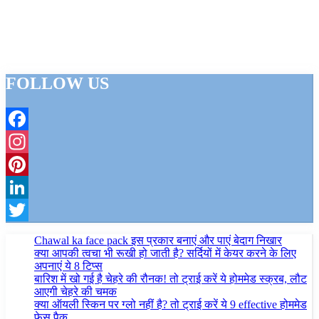
FOLLOW US
Facebook
Instagram
Pinterest
LinkedIn
Twitter
Chawal ka face pack इस प्रकार बनाएं और पाएं बेदाग निखार
क्या आपकी त्वचा भी रूखी हो जाती है? सर्दियों में केयर करने के लिए
अपनाएं ये 8 टिप्स
बारिश में खो गई है चेहरे की रौनक! तो ट्राई करें ये होममेड स्क्रब, लौट
आएगी चेहरे की चमक
क्या ऑयली स्किन पर ग्लो नहीं है? तो ट्राई करें ये 9 effective होममेड
फेस पैक