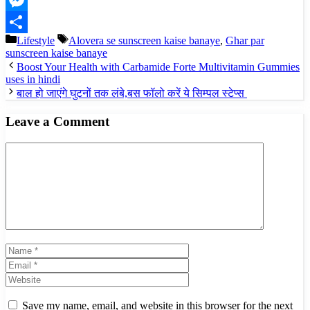
Link
Messenger
Categories
Tags
Lifestyle
Alovera se sunscreen kaise banaye
,
Ghar par
Share
sunscreen kaise banaye
Boost Your Health with Carbamide Forte Multivitamin Gummies
uses in hindi
बाल हो जाएंगे घुटनों तक लंबे,बस फॉलो करें ये सिम्पल स्टेप्स
Leave a Comment
Comment
Name
Email
Website
Save my name, email, and website in this browser for the next